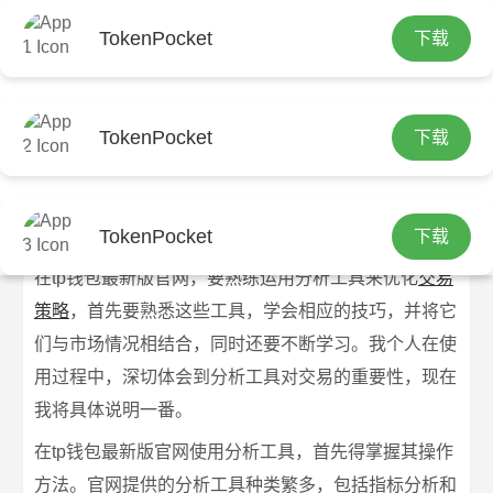
TokenPocket
下载
首页
tp官方下载安卓最新版本2025
文章正文
TP钱包最新版官网：熟练运用分析工具
TokenPocket
下载
优化交易策略的关键
tp钱包官方正版
2025-06-18
tp官方下载安卓最新版本2025
238 浏览
TokenPocket
下载
在tp钱包最新版官网，要熟练运用分析工具来优化
交易
策略
，首先要熟悉这些工具，学会相应的技巧，并将它
们与市场情况相结合，同时还要不断学习。我个人在使
用过程中，深切体会到分析工具对交易的重要性，现在
我将具体说明一番。
在tp钱包最新版官网使用分析工具，首先得掌握其操作
方法。官网提供的分析工具种类繁多，包括指标分析和