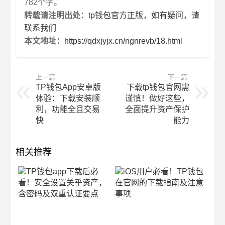
782个字。
转载请注明出处：
tp钱包官方正版，如有疑问，请
联系我们
本文地址：
https://qdxjyjx.cn/ngnrevb/18.html
上一篇:
下一篇:
TP钱包App安卓版
下载tp钱包官网需
体验：下载安装顺
谨慎！做好这些，
利，功能全且交易
全面提升资产保护
快
能力
相关推荐