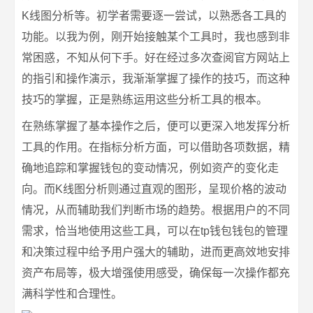
K线图分析等。初学者需要逐一尝试，以熟悉各工具的
功能。以我为例，刚开始接触某个工具时，我也感到非
常困惑，不知从何下手。好在经过多次查阅官方网站上
的指引和操作演示，我渐渐掌握了操作的技巧，而这种
技巧的掌握，正是熟练运用这些分析工具的根本。
在熟练掌握了基本操作之后，便可以更深入地发挥分析
工具的作用。在指标分析方面，可以借助各项数据，精
确地追踪和掌握钱包的变动情况，例如资产的变化走
向。而K线图分析则通过直观的图形，呈现价格的波动
情况，从而辅助我们判断市场的趋势。根据用户的不同
需求，恰当地使用这些工具，可以在tp钱包钱包的管理
和决策过程中给予用户强大的辅助，进而更高效地安排
资产布局等，极大增强使用感受，确保每一次操作都充
满科学性和合理性。