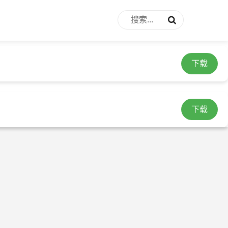
下载
下载
下载