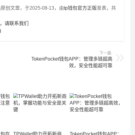
文章，于2025-08-13，由
tp钱包官方正版
发表，共
问，请联系我们
l
下一篇:
TokenPocket钱包APP：管理多链超高
效，安全性能超可靠
钱包在
TPWallet助力开拓新商
TokenPocket钱包APP：