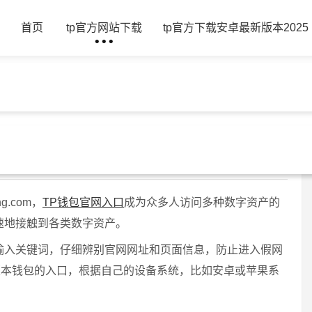
首页
tp官方网站下载
tp官方下载安卓最新版本2025
访问数字资产的关键途径及操作指南
08-13
tp官方网站下载
260 浏览
hg.com，
TP钱包
官网入口
成为众多人访问多种数字资产的
速地接触到各类数字资产。
输入关键词，仔细辨别官网网址和页面信息，防止进入假网
版本钱包的入口，根据自己的设备系统，比如安卓或苹果系