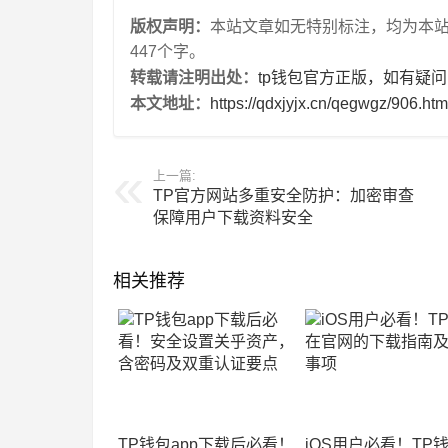
版权声明：
本站文章如无特别标注，均为本站原创
447个字。
转载请注明出处：
tp钱包官方正版，如有疑
本文地址：
https://qdxjyjx.cn/qegwgz/906.htm
上一篇:
TP官方网站多重安全防护：加密审查
保障用户下载资料安全
相关推荐
TP钱包app下载后必看！
iOS用户必看！TP