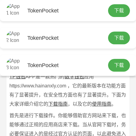
TokenPocket
下载
首页
tp官方网站下载
文章正文
TP钱包APP最新版本功能与安全显著提
TokenPocket
下载
升，下载及使用指南来啦
tp钱包官方正版
2025-08-12
tp官方网站下载
239 浏览
TokenPocket
下载
TP钱包
APP是一款热门的
数字钱包
应用
https://www.hainanxly.com ，它的最新版本在功能方面
有了显著提升，在安全性方面也有了显著提升。下面为
大家详细介绍它的
下载指南
，以及它的
使用指南
。
首先是进行下载操作。你能够借助官方网站来下载，也
能够通过正规的应用商店来下载。当从官网下载时，务
必要保证进入的是经过官方认证的页面，以此避免进入