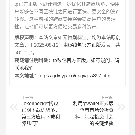
tp官方正版下载计划进一步优化其跨链功能，使用
户能够在不同区块链之间进行更快、更安全的资产
转移。这种增强的跨链支持将会提高用户的灵活
性，让他们可以更方便地交易多种资产。
版权声明：
本站文章如无特别标注，均为本站原创
文章，于2025-08-12，由
tp钱包官方正版
发表，共
585个字。
转载请注明出处：
tp钱包官方正版，如有疑问，请
联系我们
本文地址：
https://qdxjyjx.cn/qegwgz/897.html
上一篇:
下一篇:
Tokenpocket钱包
利用tpwallet正式版
官网下载优势多，
查看市场分析资
第三方应用下载利
料，制定投资计划
弊几何？
的关键步骤