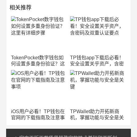
相关推荐
TokenPocket数字钱包如
TP钱包app下载后必看！
何设置多重身份验证？这
安全设置关乎资产，含密
里有详细步骤
码及双重认证要点
iOS用户必看！TP钱包在
TPWallet助力开拓新商
官网的下载指南及注意事
机，掌握功能与安全是关
项
键