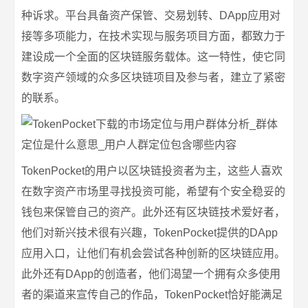
种诉求。平台具备资产保管、交易划转、DApp应用对
接等多项能力，在技术实现与服务项目方面，都致力于
建设成一个全面的区块链服务载体。这一特性，使它同
数字资产领域的众多区块链项目及参与者，建立了紧密
的联系。
TokenPocket的用户以区块链投资者为主，这些人喜欢
在数字资产市场里寻找投资可能，希望有个安全稳妥的
钱包来保管自己的资产。此外还有区块链技术爱好者，
他们对新兴技术很有兴趣，TokenPocket提供的DApp
应用入口，让他们有机会尝试各种创新的区块链应用。
此外还有DApp的创造者，他们渴望一个拥有众多使用
者的渠道来宣传自己的作品，TokenPocket恰好能满足