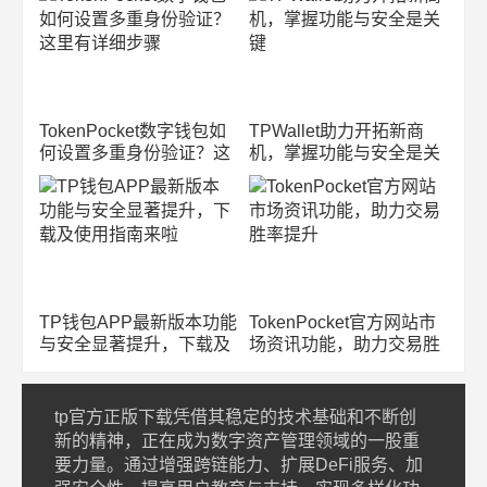
TokenPocket数字钱包如
TPWallet助力开拓新商
何设置多重身份验证？这
机，掌握功能与安全是关
里有详细步骤
键
TP钱包APP最新版本功能
TokenPocket官方网站市
与安全显著提升，下载及
场资讯功能，助力交易胜
使用指南来啦
率提升
tp官方正版下载凭借其稳定的技术基础和不断创
新的精神，正在成为数字资产管理领域的一股重
要力量。通过增强跨链能力、扩展DeFi服务、加