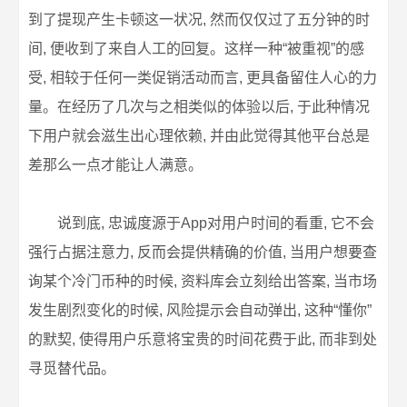
到了提现产生卡顿这一状况, 然而仅仅过了五分钟的时
间, 便收到了来自人工的回复。这样一种“被重视”的感
受, 相较于任何一类促销活动而言, 更具备留住人心的力
量。在经历了几次与之相类似的体验以后, 于此种情况
下用户就会滋生出心理依赖, 并由此觉得其他平台总是
差那么一点才能让人满意。
说到底, 忠诚度源于App对用户时间的看重, 它不会
强行占据注意力, 反而会提供精确的价值, 当用户想要查
询某个冷门币种的时候, 资料库会立刻给出答案, 当市场
发生剧烈变化的时候, 风险提示会自动弹出, 这种“懂你”
的默契, 使得用户乐意将宝贵的时间花费于此, 而非到处
寻觅替代品。