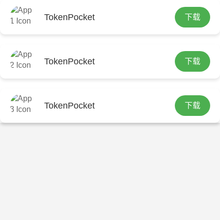
TokenPocket
下载
首页
包含"数字钱包 第4页"标签的文章
TP钱包官方版助投资者获利？成功案
例与投资心得大揭秘
TokenPocket
下载
254
2025-06-17
TokenPocket
下载
上一页
4