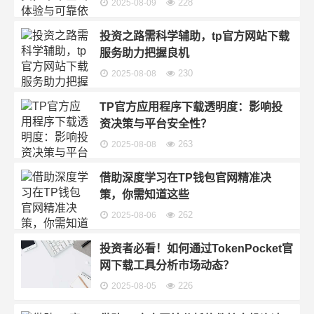
228
2025-08-09
投资之路需科学辅助，tp官方网站下载
服务助力把握良机
230
2025-08-08
TP官方应用程序下载透明度：影响投
资决策与平台安全性？
263
2025-08-08
借助深度学习在TP钱包官网精准决
策，你需知道这些
262
2025-08-06
投资者必看！如何通过TokenPocket官
网下载工具分析市场动态？
226
2025-08-05