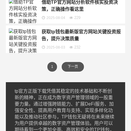
借助TP官方网站分析软件核实投资决
策，正确操作看这里
229
2025-08-04
获取tp钱包最新版官方网站关键投资报
告，提升决策质量
232
2025-08-03
1
下一页
tp官方正版下载凭借其稳定的技术基础和不断创
新的精神，正在成为数字资产管理领域的一股重
要力量。通过增强跨链能力、扩展DeFi服务、加
强安全性、提高用户教育与支持、实现多样化功
能以及推动社区参与，TP钱包无疑将在未来继续
为用户提供卓越的数字资产管理体验。用户可以
期待看到一个更加全面、高效和安全的TP钱包，