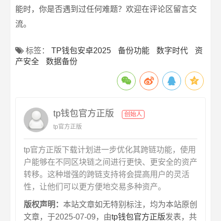
能时，你是否遇到过任何难题？欢迎在评论区留言交
流。
标签：
TP钱包安卓2025
备份功能
数字时代
资
产安全
数据备份
tp钱包官方正版
创始人
tp官方正版
tp官方正版下载计划进一步优化其跨链功能，使用
户能够在不同区块链之间进行更快、更安全的资产
转移。这种增强的跨链支持将会提高用户的灵活
性，让他们可以更方便地交易多种资产。
版权声明：
本站文章如无特别标注，均为本站原创
文章，于2025-07-09，由
tp钱包官方正版
发表，共