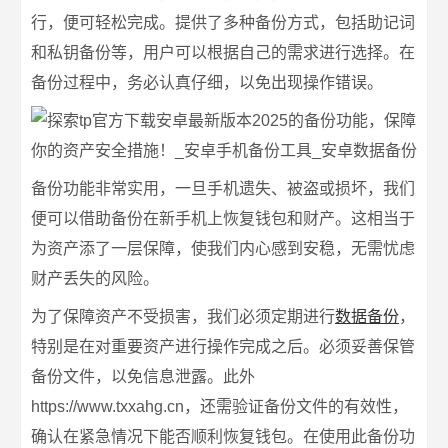
行，便可轻松完成。提供了多种备份方式，包括助记词
和私钥备份等，用户可以根据自己的需求进行选择。在
备份过程中，务必认真仔细，以免出现操作错误。
备份功能非常实用，一旦手机遗失、被盗或损坏，我们
便可以借助备份在新手机上恢复钱包和财产。这相当于
为资产添了一层保障，使我们内心感到安稳，无需忧虑
财产丢失的风险。
为了保障资产不受损害，我们必须定期进行
数据备份
，
特别是在对重要资产进行操作完成之后。必须妥善保管
备份文件，以免信息泄露。此外
https://www.txxahg.cn，还需验证备份文件的有效性，
确认在紧急情况下能否顺利恢复钱包。在使用此备份功