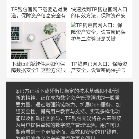
TP钱包官网下载要选对渠
快速找到TP钱包官网入口
道，保障资产信息安全有
的有效方法，保障资产安
方法
全很关键
下载tp正版软件后如何保
TP钱包官网入口：保障资
障数据安全？这些方法很
产安全，设置密码保护与
关键
二次验证是关键
tp官方正版下载凭借其稳定的技术基础和不断创
新的精神，正在成为数字资产管理领域的一股重
要力量。通过增强跨链能力、扩展DeFi服务、加
强安全性、提高用户教育与支持、实现多样化功
能以及推动社区参与，TP钱包无疑将在未来继续
为用户提供卓越的数字资产管理体验。用户可以
期待看到一个更加全面、高效和安全的TP钱包，
为他们的数字资产管理提供更多便利。